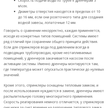
Скорость подачи воды по трубе к дренчерам 3
м\сек.
Диаметры отверстия находятся в пределах от 10
до 16 мм, если они розеточного типа для создания
водной завесы, лопаточные 12 мм.
Говорить о сравнении некорректно, каждая применяется,
исходя из конкретных типов помещений. Системы имеют
ряд отличий при сохранении общего принципа действия.
Если для спринклеров вода под давлением всегда в
подводящих трубопроводах, кроме неотапливаемых
помещений, у дренчеров закачивается насосом после
активации системы. Именно дренчеры монтируются там,
где температура может опускаться практически до нулевых
значений.
Кроме этого, спринклеры оснащены тепловым замком, и
после использования нуждаются в замене, дренчеры имеют
распылительную головку многократного применения.
Скорость реагирования немного отличается, у спринклеров
они ниже за счет времени на разрушение теплового замка.