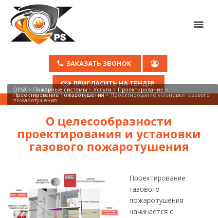
ЗАКАЗАТЬ ЗВОНОК
ПРИГЛАСИТЬ НА ТЕНДЕР
OPSX
>
Пожарные системы
>
Услуги
>
Проектирование
>
Проектирование пожаротушения
>
Проектирование установки газового
пожаротушения
О целесообразности
проектирования и установки
газового пожаротушения
Проектирование
газового
пожаротушения
начинается с