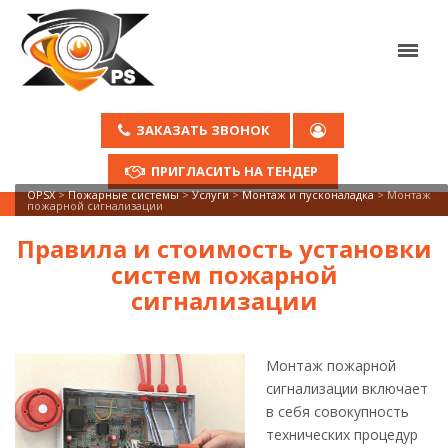
ЗАКАЗАТЬ ЗВОНОК
ПРИГЛАСИТЬ НА ТЕНДЕР
OPSX
>
Пожарные системы
>
Услуги
>
Монтаж и пусконаладка
>
Монтаж
пожарной сигнализации
Правила и стоимость установки
систем пожарной
сигнализации
Монтаж пожарной
сигнализации включает
в себя совокупность
технических процедур