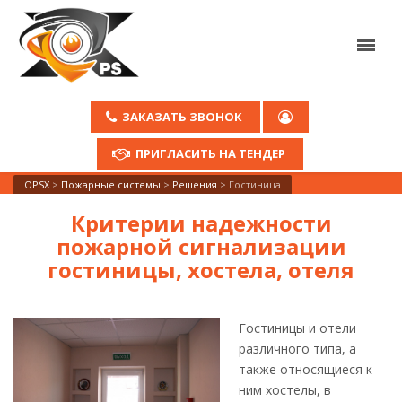
ЗАКАЗАТЬ ЗВОНОК
ПРИГЛАСИТЬ НА ТЕНДЕР
OPSX
>
Пожарные системы
>
Решения
>
Гостиница
Критерии надежности
пожарной сигнализации
гостиницы, хостела, отеля
Гостиницы и отели
различного типа, а
также относящиеся к
ним хостелы, в