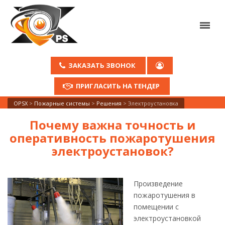
ЗАКАЗАТЬ ЗВОНОК
ПРИГЛАСИТЬ НА ТЕНДЕР
OPSX
>
Пожарные системы
>
Решения
>
Электроустановка
Почему важна точность и
оперативность пожаротушения
электроустановок?
Произведение
пожаротушения в
помещении с
электроустановкой