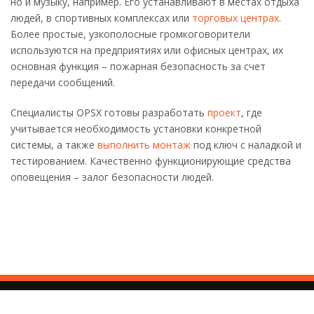
но и музыку, например. Его устанавливают в местах отдыха
людей, в спортивных комплексах или
торговых центрах
.
Более простые, узкополосные громкоговорители
используются на предприятиях или офисных центрах, их
основная функция – пожарная безопасность за счет
передачи сообщений.
Специалисты OPSX готовы разработать
проект
, где
учитывается необходимость установки конкретной
системы, а также
выполнить монтаж
под ключ с наладкой и
тестированием. Качественно функционирующие средства
оповещения – залог безопасности людей.
© Все права защищены. OPSX.RU - 2026
+7 (926) 377-32-77
Пользовательское соглашение
info@opsx.ru