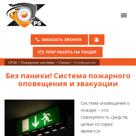
ЗАКАЗАТЬ ЗВОНОК
ПРИГЛАСИТЬ НА ТЕНДЕР
OPSX
>
Пожарные системы
>
Статьи
>
Оповещение
Без паники! Система пожарного
оповещения и эвакуации
Система оповещения о
пожаре – это
совокупность средств,
целью которых
является: