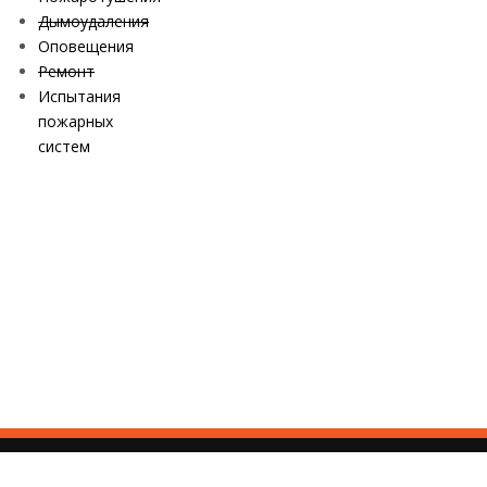
Дымоудаления
Оповещения
Ремонт
Испытания
пожарных
систем
© Все права защищены. OPSX.RU - 2026
+7 (926) 377-32-77
Пользовательское соглашение
info@opsx.ru