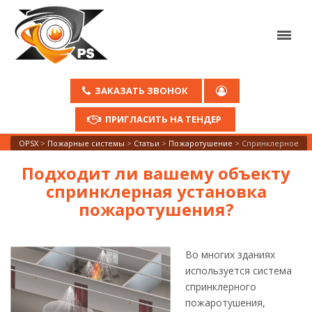
ЗАКАЗАТЬ ЗВОНОК
ПРИГЛАСИТЬ НА ТЕНДЕР
OPSX
>
Пожарные системы
>
Статьи
>
Пожаротушение
>
Спринклерное
Подходит ли вашему объекту
спринклерная установка
пожаротушения?
Во многих зданиях
используется система
спринклерного
пожаротушения,