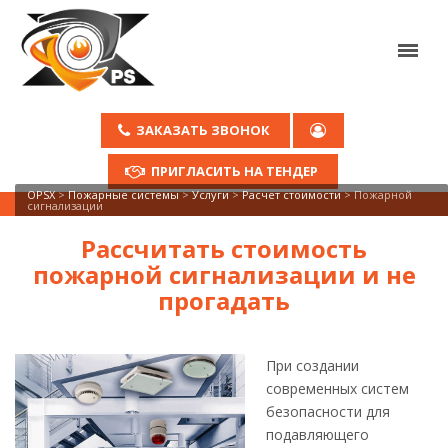
ЗАКАЗАТЬ ЗВОНОК
ПРИГЛАСИТЬ НА ТЕНДЕР
OPSX
>
Пожарные системы
>
Услуги
>
Расчет стоимости
>
Пожарной
сигнализации
Рассчитать стоимость
пожарной сигнализации и не
прогадать
При создании
современных систем
безопасности для
подавляющего