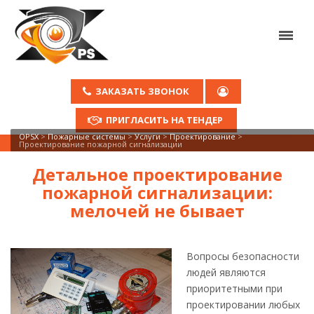
ЗАКАЗАТЬ ЗВОНОК
ПРИГЛАСИТЬ НА ТЕНДЕР
OPSX
>
Пожарные системы
>
Услуги
>
Проектирование
>
Проектирование пожарной сигнализации
Детальное проектирование
пожарной сигнализации:
мелочей не бывает
Вопросы безопасности
людей являются
приоритетными при
проектировании любых