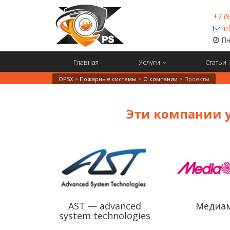
+7 (
in
Пн-
Главная
Услуги
Статьи
OPSX
>
Пожарные системы
>
О компании
>
Проекты
Эти компании 
AST — advanced
Медиа
system technologies