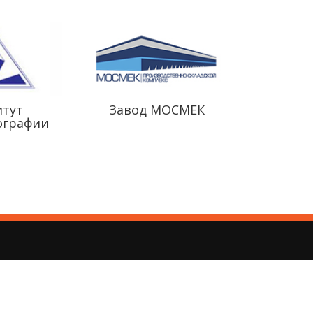
итут
Завод МОСМЕК
ографии