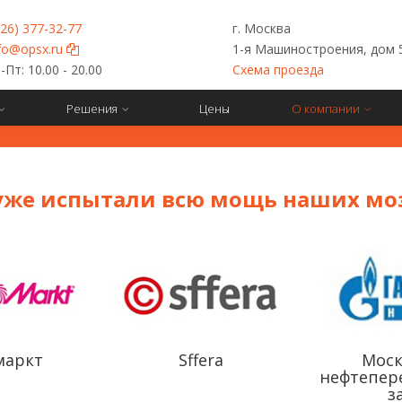
926) 377-32-77
г. Москва
fo@opsx.ru
1-я Машиностроения, дом 
Пт: 10.00 - 20.00
Схема проезда
Решения
Цены
О компании
уже испытали всю мощь наших моз
маркт
Sffera
Моск
нефтепе
з