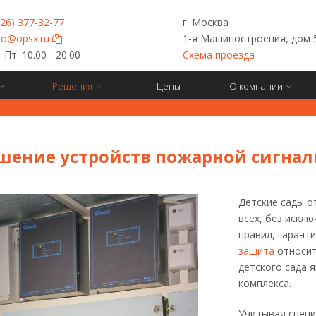
926) 377-32-77
г. Москва
fo@opsx.ru
1-я Машиностроения, дом 
Пт: 10.00 - 20.00
Схема проезда
Решения
Цены
О компании
ение устройств пожарной сигнал
Детские сады о
всех, без исклю
правил, гарант
защита
относит
детского сада 
комплекса.
Учитывая специ