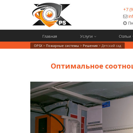
+7 (
in
Пн-
Главная
Услуги
Статьи
OPSX
>
Пожарные системы
>
Решения
>
Детский сад
Оптимальное соотнош