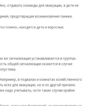
о, отдавать команды для эвакуации, а дети не
ания, предотвращая возникновение паники.
остоянно, находятся дети и взрослые.
м же сигнализация устанавливается в группах.
ость общей сигнализации окажется в случае
опустима.
Например, в подвалах и комнатах хозяйственного
 всех для эвакуации, но и по другой причине.
же надо учитывать, хотя такие случаи крайне
 Текст, даже самый короткий, не может правильно