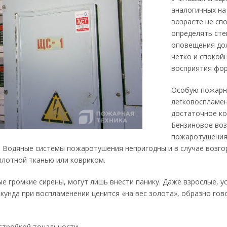
аналогичных на
возрасте не сп
определять сте
оповещения до
четко и спокой
восприятия фор
Особую пожарн
легковоспламен
достаточное ко
Бензиновое воз
пожаротушения 
. Водяные системы пожаротушения непригодны и в случае возго
плотной тканью или ковриком.
ые громкие сирены, могут лишь внести панику. Даже взрослые, у
кунда при воспламенении ценится «на вес золота», образно го
стройкой тональности.