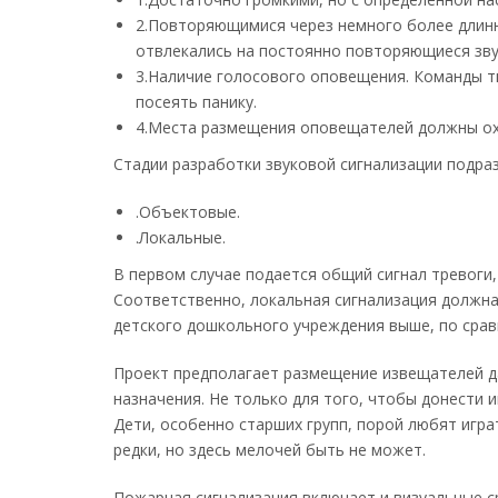
2.Повторяющимися через немного более длинны
отвлекались на постоянно повторяющиеся зву
3.Наличие голосового оповещения. Команды т
посеять панику.
4.Места размещения оповещателей должны охва
Стадии разработки звуковой сигнализации подраз
.Объектовые.
.Локальные.
В первом случае подается общий сигнал тревоги,
Соответственно, локальная сигнализация должна
детского дошкольного учреждения выше, по срав
Проект предполагает размещение извещателей да
назначения. Не только для того, чтобы донести 
Дети, особенно старших групп, порой любят играт
редки, но здесь мелочей быть не может.
Пожарная сигнализация включает и визуальные ср