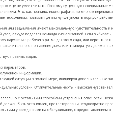
орых еще не умеет читать. Поэтому существуют специальные ф
леньким. Это, как правило, иконографика, во многом перекли
ые персоналом, позволят детям лучше уяснить порядок действи
ания или задымления имеют максимальную чувствительность и 
узел, откуда подается команда сигнализацией. Если выбирать,
ому нарушению рабочего ритма детского сада, или вероятность 
е незначительного повышения дыма или температуры должен на
ствуют разных видов:
ых параметров.
полученной информации.
текущей ситуации в полной мере, инициируя дополнительные за
идуальных условий. Отличительные черты – высокая чувствител
аллельно с остальными способами устранения опасности. Пожа
й должен быть установлен, протестирован и неоднократно прове
ольными учреждениями на обслуживание, с предоставлением отч