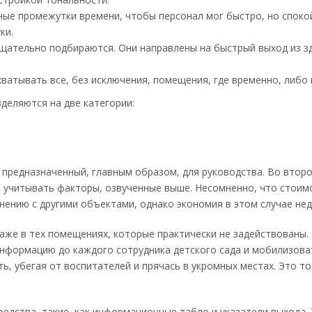
е промежутки времени, чтобы персонал мог быстро, но спокойн
ки.
щательно подбираются. Они направлены на быстрый выход из зд
тывать все, без исключения, помещения, где временно, либо п
деляются на две категории:
 предназначенный, главным образом, для руководства. Во второ
 учитывать факторы, озвученные выше. Несомненно, что стоим
нению с другими объектами, однако экономия в этом случае нед
же в тех помещениях, которые практически не задействованы. 
информацию до каждого сотрудника детского сада и мобилизовать
ь, убегая от воспитателей и прячась в укромных местах. Это то
едства, такие, как информационные табло и указатели выхода.