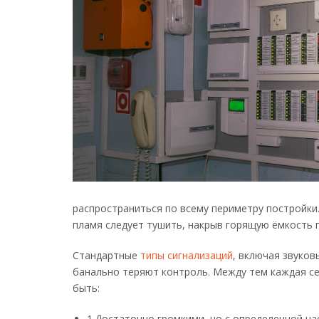
распространиться по всему периметру постройки
пламя следует тушить, накрыв горящую ёмкость 
Стандартные
типы сигнализаций
, включая звуков
банально теряют контроль. Между тем каждая се
быть:
1.Достаточно громкими, но с определенной на