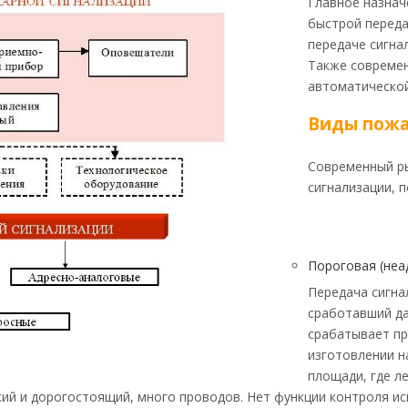
Главное назнач
быстрой переда
передаче сигна
Также современ
автоматическо
Виды пожа
Современный ры
сигнализации, п
Пороговая (неа
Передача сигна
сработавший да
срабатывает пр
изготовлении н
площади, где л
ий и дорогостоящий, много проводов. Нет функции контроля ис