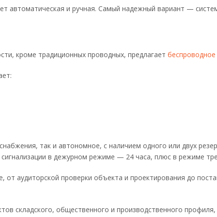
ает автоматическая и ручная. Самый надежный вариант — систем
ти, кроме традиционных проводных, предлагает
беспроводное
ает:
снабжения, так и автономное, с наличием одного или двух резе
игнализации в дежурном режиме — 24 часа, плюс в режиме трев
 от аудиторской проверки объекта и проектирования до постав
тов складского, общественного и производственного профиля,