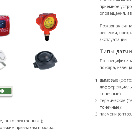
приемное устро
оповещения, а
Пожарная сигна
решения, прекр
эксплуатации.
Типы датчи
По специфике з
пожара, извеща
дымовые (фотоэ
дифференциаль
точечные)
термические (т
точечные);
пламени (оптоэ
е, оптоэлектронные);
кольким признакам пожара.