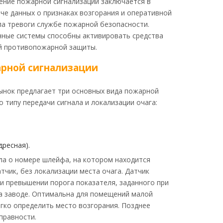
ение пожарной сигнализации заключается в
че данных о признаках возгорания и оперативной
ла тревоги службе пожарной безопасности.
ные системы способны активировать средства
й противопожарной защиты.
рной сигнализации
нок предлагает три основных вида пожарной
о типу передачи сигнала и локализации очага:
дресная).
ла о номере шлейфа, на котором находится
тчик, без локализации места очага. Датчик
и превышении порога показателя, заданного при
а заводе. Оптимальна для помещений малой
егко определить место возгорания. Позднее
правности.