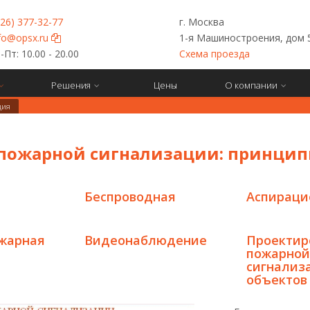
926) 377-32-77
г. Москва
fo@opsx.ru
1-я Машиностроения, дом 
Пт: 10.00 - 20.00
Схема проезда
Решения
Цены
О компании
ция
 пожарной сигнализации: принци
Беспроводная
Аспираци
жарная
Видеонаблюдение
Проектир
пожарной
сигнализ
объектов