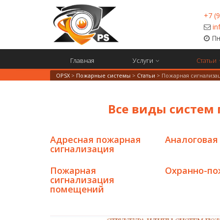
+7 (
in
Пн-
Главная
Услуги
Статьи
OPSX
>
Пожарные системы
>
Статьи
>
Пожарная сигнализа
Все виды систем
Адресная пожарная
Аналоговая
сигнализация
Пожарная
Охранно-по
сигнализация
помещений