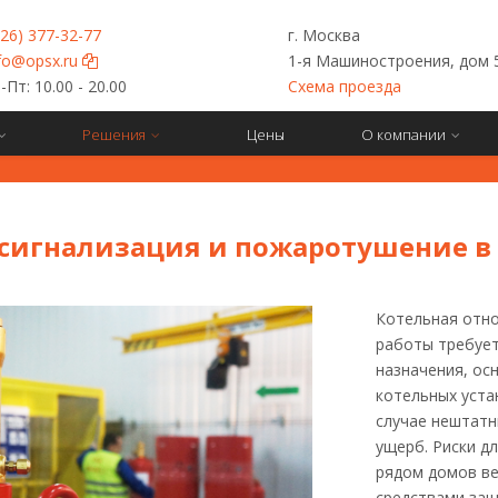
926) 377-32-77
г. Москва
fo@opsx.ru
1-я Машиностроения, дом 
Пт: 10.00 - 20.00
Схема проезда
Решения
Цены
О компании
сигнализация и пожаротушение в
Котельная отно
работы требует
назначения, ос
котельных уста
случае нештатн
ущерб. Риски д
рядом домов ве
средствами защ