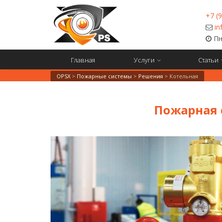
+7 (
in
Пн-
Главная
Услуги
Статьи
OPSX
>
Пожарные системы
>
Решения
>
Котельная
Пожарная 