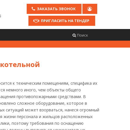
ЗАКАЗАТЬ ЗВОНОК
5
ПРИГЛАСИТЬ НА ТЕНДЕР
Поиск
 котельной
сится к техническим помещениям, специфика их
ся немного иного, чем объекты общего
нащения противопожарными средствами. В
новлено сложное оборудование, которое в
ых ситуаций может взорваться, нанеся огромный
ля жизни персонала и жильцов расположенных
лики, поэтому требования по оснащению
иты должны выполняться неукоснительно.