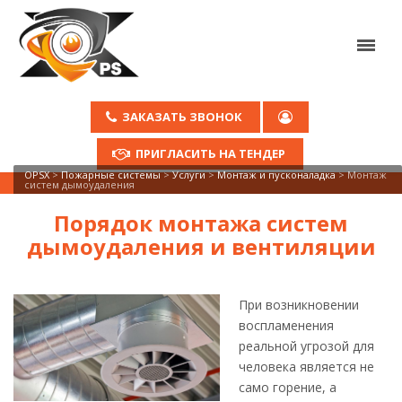
ЗАКАЗАТЬ ЗВОНОК
ПРИГЛАСИТЬ НА ТЕНДЕР
OPSX
>
Пожарные системы
>
Услуги
>
Монтаж и пусконаладка
>
Монтаж
систем дымоудаления
Порядок монтажа систем
дымоудаления и вентиляции
При возникновении
воспламенения
реальной угрозой для
человека является не
само горение, а