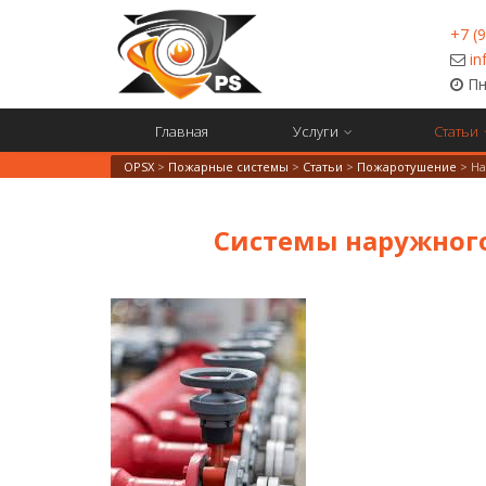
+7 (
in
Пн-
Главная
Услуги
Статьи
OPSX
>
Пожарные системы
>
Статьи
>
Пожаротушение
>
Н
Системы наружного