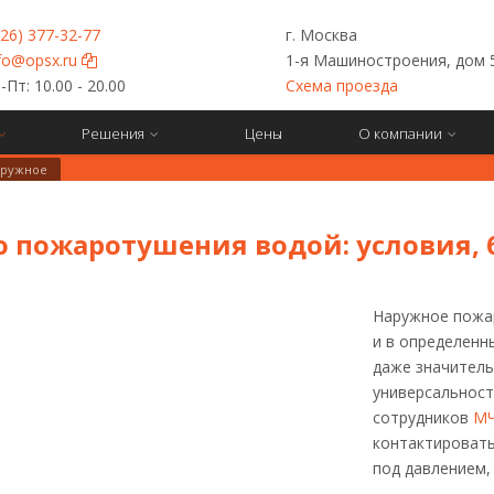
926) 377-32-77
г. Москва
fo@opsx.ru
1-я Машиностроения, дом 
Пт: 10.00 - 20.00
Схема проезда
Решения
Цены
О компании
аружное
 пожаротушения водой: условия,
Наружное пожар
и в определенн
даже значитель
универсальност
сотрудников
М
контактировать
под давлением